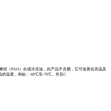
业调制聚α烯烃（PAO）合成冷冻油，此产品不含腊，它可改善在高温及
度，例如：-60℃至-70℃。并且C