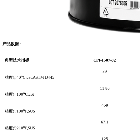
产品数据：
典型技术指标
CPI-1507-32
89
o
粘度@40
C,cSt,ASTM D445
11.86
o
粘度@100
C,cSt
459
o
粘度@100
F,SUS
67.1
o
粘度@210
F,SUS
125